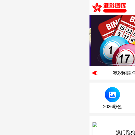
澳彩图库全
2026彩色
澳门跑