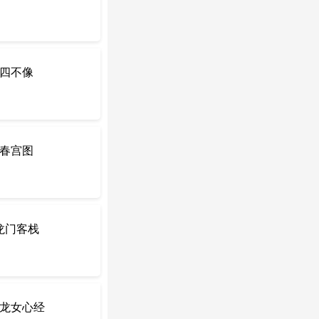
四不像
春宫图
龙门客栈
龙女心经