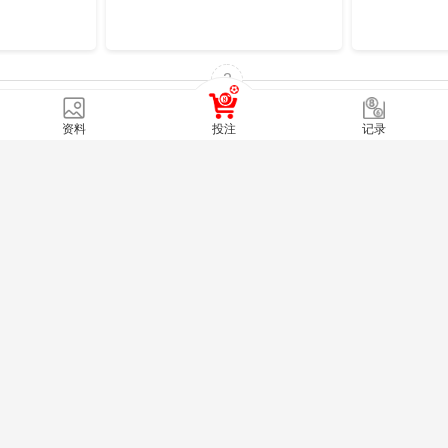
2
资料
投注
记录
婆
跑马图
资料
正版平特一肖图
美人
A
青龙报
雷