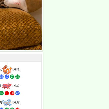
龙
[冲狗]
03
15
27
39
牛
[冲羊]
06
18
30
42
狗
[冲龙]