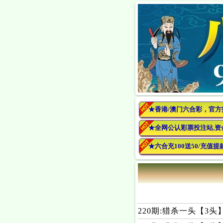
★香港/澳门六合彩，官
★全网公认彩票投注站,资
★六合充100送50/充值
220期:猎杀一头【3头】