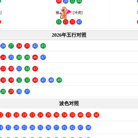
3
08
20
32
44
]
猴
[冲虎]
6
11
23
35
47
2026年五行对照
26
27
34
35
42
43
24
25
38
39
46
47
23
30
31
44
45
18
19
32
33
40
41
48
49
28
29
36
37
波色对照
12
13
18
19
23
24
29
30
34
35
40
45
46
14
15
20
25
26
31
36
37
41
42
47
48