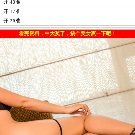
 开:43准
 开:17准
 开:26准
看完资料，中大奖了，搞个美女爽一下吧！