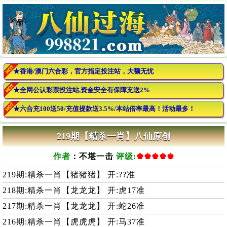
★香港/澳门六合彩，官方指定投注站，大额无忧
★全网公认彩票投注站,资金安全有保障充送2%
★六合充100送50/充值提款送3.5%/本站倍率最高！活动最多！
219期【精杀一肖】八仙原创
作者
：不堪一击
评级:
♚♚♚♚♚
219期:精杀一肖【猪猪猪】 开:??准
218期:精杀一肖【龙龙龙】 开:虎17准
217期:精杀一肖【龙龙龙】 开:蛇26准
216期:精杀一肖【虎虎虎】 开:马37准