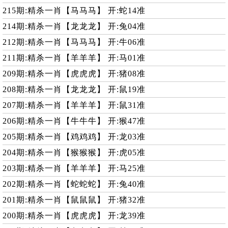
215期:精杀一肖【马马马】 开:蛇14准
214期:精杀一肖【龙龙龙】 开:兔04准
212期:精杀一肖【马马马】 开:牛06准
211期:精杀一肖【羊羊羊】 开:马01准
209期:精杀一肖【虎虎虎】 开:猪08准
208期:精杀一肖【龙龙龙】 开:鼠19准
207期:精杀一肖【羊羊羊】 开:鼠31准
206期:精杀一肖【牛牛牛】 开:猴47准
205期:精杀一肖【鸡鸡鸡】 开:龙03准
204期:精杀一肖【猴猴猴】 开:虎05准
203期:精杀一肖【羊羊羊】 开:马25准
202期:精杀一肖【蛇蛇蛇】 开:兔40准
201期:精杀一肖【鼠鼠鼠】 开:猪32准
200期:精杀一肖【虎虎虎】 开:龙39准